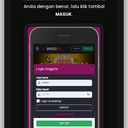
Anda dengan benar, lalu klik tombol
MASUK
.