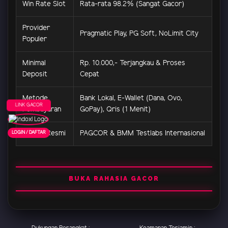
Win Rate Slot
Rata-rata 98.2% (Sangat Gacor)
Provider
Pragmatic Play, PG Soft, NoLimit City
Populer
Minimal
Rp. 10.000,- Terjangkau & Proses
Deposit
Cepat
Metode
Bank Lokal, E-Wallet (Dana, Ovo,
LINK GACOR
Pembayaran
GoPay), Qris (1 Menit)
Lisensi Resmi
PAGCOR & BMM Testlabs Internasional
LOGIN / DAFTAR
BUKA RAHASIA GACOR