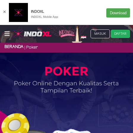
×
INDOXL
Download
INDOXL Mobile App
MASUK
DAFTAR
BERANDA
Poker