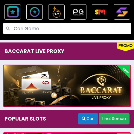
PROMO
BACCARAT LIVE PROXY
NEW
POPULAR SLOTS
Cari
Lihat Semua