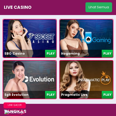
LIVE CASINO
Lihat Semua
SBO Casino
PLAY
Hogaming
PLAY
Sg8 Evolution
PLAY
Pragmatic Live
PLAY
LINK GACOR
TANGKAS