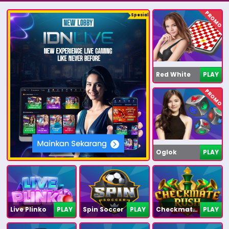
PROMO
Spesial
Red White
PLAY
PROMO
Oglok
PLAY
Live Plinko
PLAY
Spin Soccer
PLAY
Checkmate Rush
PLAY