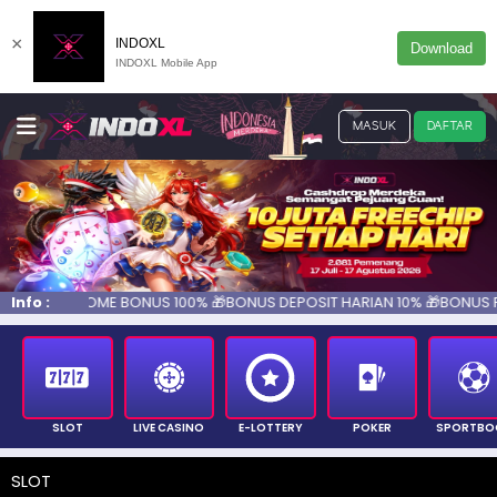
×
INDOXL
Download
INDOXL Mobile App
MASUK
DAFTAR
00% 🎁BONUS DEPOSIT HARIAN 10% 🎁BONUS PAMER WITHDRAW 🎁CASHBAC
Info :
SLOT
LIVE CASINO
E-LOTTERY
POKER
SPORTBO
SLOT