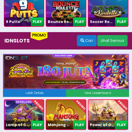
9 Putts
PLAY
Bounce Roulette
PLAY
Soccer Roulette
PLAY
PROMO
IDNSLOTS
Cari
Lihat Semua
Lebih Details
View Leaderboard
PROMO
PROMO
PROMO
Lamp of Cornucopia
PLAY
Mahjong Ways IV
PLAY
Power of Odin 1000
PLAY